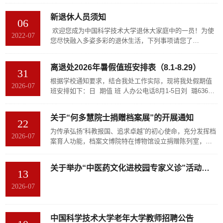
新退休人员须知
06
欢迎您成为中国科学技术大学退休大家庭中的一员！为使
2022-07
您尽快融入多姿多彩的退休生活，下列事项请您了
解。 1、中国科学技术大学离退休干部工作处网站（网
址：lt.ustc.edu.cn），离退休活动、通知以及相关工作将
离退处2026年暑假值班安排表（8.1-8.29）
在本网站公布。 2、办理退休登记：办理时间：工作日正
31
常上班时间。办理地点：东区离退休干部活动中心一楼办
根据学校通知要求，结合我处工作实际，现将我处假期值
2026-07
公室101。办理流程：新退休人员携带退休证、中行借记
班安排如下：日 期值 班 人办公电话8月1-5日刘 璐63606
卡、一寸个人证件照来办公室101办理登记。如...
2976-10日陶 炜6360260211-15日刘宇晨6360724316-20日
刘 前6360260221-24日周 鹏6360651825-29日姜 迪6360
关于“何多慧院士捐赠档案展”的开展通知
7524带班领导徐 燕636063221、值班时间：上午8：30—1
22
1：30；下午2：30—5：00。2、活动中心正常开放。3、
为传承弘扬“科教报国、追求卓越”的初心使命，充分发挥档
2026-07
值班同志认真负责地做好日常工作和值班记录。4、遇到重
案育人功能，档案文博院特在博物馆设立捐赠陈列室，集
大事项及时...
中展示校友及社会各界捐赠的珍贵实物与档案资料。捐赠
陈列室将定期更换主题，打造成为展示校史文化、联系师
关于举办“中医药文化进校园专家义诊”活动的通知
生校友的重要窗口。捐赠陈列室首期推出“何多慧院士捐赠
13
档案展”。2026年7月1日，何多慧院士在北京人民大会堂被
2026-07
中共中央授予"全国优秀共产党员"称号。他是我国同步辐射
事业和自由电子激光事业的开创者...
中国科学技术大学老年大学教师招聘公告