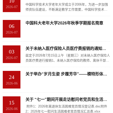
10
中国科学技术大学老年大学成立于2006年，为进一步加强
2026-07
师资队伍建设，不断满足教学工作需要，中国科学技术大
学老年大学现结合工作实际，面向社会公开招聘任课教
师。具体事项如下：一、招聘专业电子钢琴二、招聘条件
中国科大老年大学2026年秋季学期报名简章
（一）政治思想方面。拥护党的路线、方针、政策，政治
06
立场坚定，自觉在思想上政治上行动上与党中央保持高度
2026-07
一致。热爱老年教育事业，热心为老年人服务，具有高度
的责任心和良好的职业道德。（二）专业技能方面。具备
扎...
关于未纳入医疗保险人员医疗费报销的通知（2026.7）
03
兹定于2026年7月15日上午（星期三）对未纳入医疗保险人
2026-07
员医疗费进行报销1、未纳入医疗保险的教师、离休干部医
疗费； 2、报销办法按学校《关于未纳入医疗保险人员医
疗管理暂行办法》执行。校医院2026-7-2
关于举办“岁月生姿 步履芳华”——模特形体与走秀活动的通知
24
2026-06
关于 “七一”期间开展走访慰问老党员和生活困难党员的通知
15
附件1：2026年离退休生活困难党员情况登记表.doc附件
2026-06
2：2026年七一慰问生活困难老党员情况汇总表.xlsx