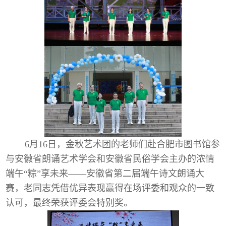
6
月
16
日，金秋艺术团的老师们赴合肥市图书馆参
与安徽省朗诵艺术学会和安徽省民俗学会主办的浓情
端午“粽”享未来——安徽省第二届端午诗文朗诵大
赛，老同志凭借优异表现赢得在场评委和观众的一致
认可，最终荣获评委会特别奖。