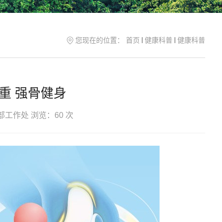
您现在的位置：
首页
健康科普
健康科普
重 强骨健身
部工作处
浏览：
60
次