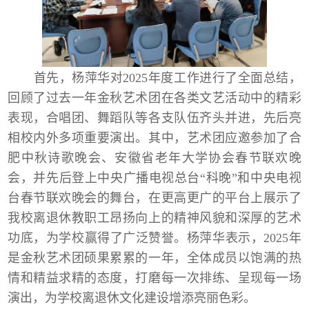
首先
，
杨萍华对
2025
年度工作进行了全面总结
，
回顾了过去一年金秋艺术团在各类文艺活动中的精彩
表现，合唱团、舞蹈队等各支队伍齐头并进，先后亮
相校内外多项重要演出。其中，艺术团应邀参加了合
肥中秋诗歌晚会、安徽省老年大学协会春节联欢晚
会，并先后登上中央广播电视总台
“
科晚
”
和中央电视
台春节联欢晚会的舞台，在更高更广的平台上展示了
我校离退休教职工昂扬向上的精神风貌和深厚的艺术
功底，为学校赢得了广泛赞誉。杨萍华表示，
2025
年
是金秋艺术团硕果累累的一年，全体成员以饱满的热
情和精益求精的态度，打磨每一次排练、呈现每一场
演出，为学校离退休文化建设增添亮丽色彩。