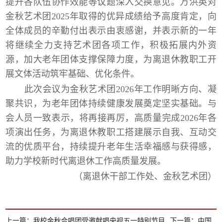
提升各队伍协作效能等议题深入交换意见。万洪英对
金秋艺术团
2025
年取得的优异成绩给予高度肯定，向
全体成员的辛勤付出表示由衷感谢，并表示新的一年
将继续全力支持艺术团各项工作，积极拓展内外资
源，加大老年团体支撑保障力度，为离退休教职工开
展文体活动筑牢基础、优化条件。
此次会议为金秋艺术团
2026
年工作明晰方向、凝
聚共识，为老年团体持续健康发展奠定坚实基础。与
会人员一致表示，将再接再厉，高质量完成
2026
年各
项演出任务，为离退休教职工搭建展示自我、互动交
流的优质平台，持续提升老年生活幸福感与获得感，
助力学校新时代离退休工作高质量发展。
（离退休干部工作处、
金秋艺术团
）
上一篇：
我校金秋合唱团受邀献唱央视五一特别节目
下一篇：
中国