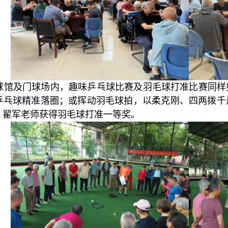
球馆
及门球场
内，
趣味乒乓球
比赛
及羽毛球打准比赛
同样
乒乓球精准落圈
；
或挥动羽毛球拍，以柔克刚、四两拨千
，翟军老师获得羽毛球打准一等奖
。