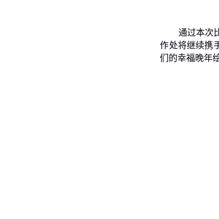
通过本次
作处将继续携
们的幸福晚年