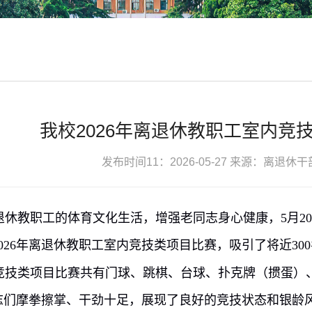
我校2026年离退休教职工室内竞
发布时间11：2026-05-27
来源：离退休干
退休教职工的体育文化生活，增强老同志身心健康，
5
月
2
026
年离退休教职工室内竞技类项目比赛
，
吸引了将近
3
00
竞技类项目比赛
共有
门球、跳棋、台球、扑克牌（掼蛋）
志们摩拳擦掌、干劲十足
，
展现
了良好的竞技状态和
银龄