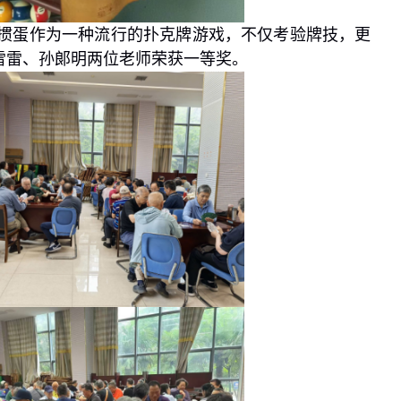
掼蛋作为一种流行的扑克牌游戏，
不仅
考验牌技，更
雷雷
、
孙郞明两位老师荣获一等奖。