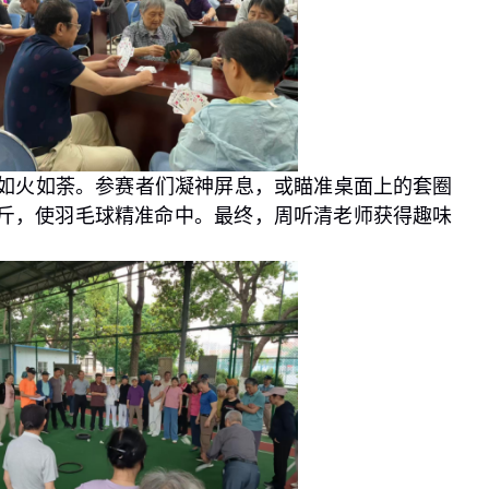
如火如荼。参赛者们凝神屏息，
或
瞄准桌面上的套圈
斤，使羽毛球精准命中
。最终
，周听清老师获得趣味