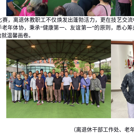
比赛，离退休教职工不仅焕发出蓬勃活力，更在技艺交流
手老年体协，秉承“健康第一、友谊第一”的原则，悉心
绘就温馨画卷。
（离退休干部工作处
、
老