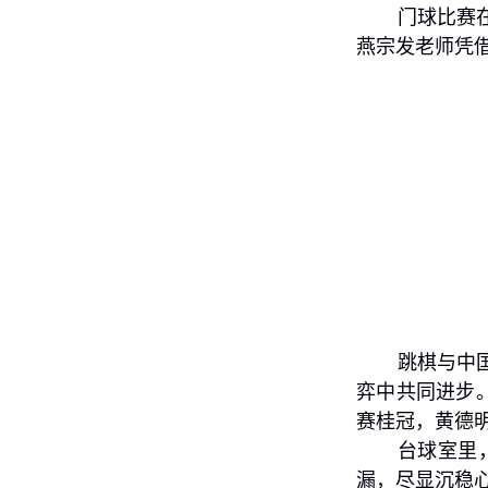
门球比赛
燕宗发老师凭
跳棋与
中
弈中共同进步
赛桂冠，黄德
台球室里
漏，尽显沉稳