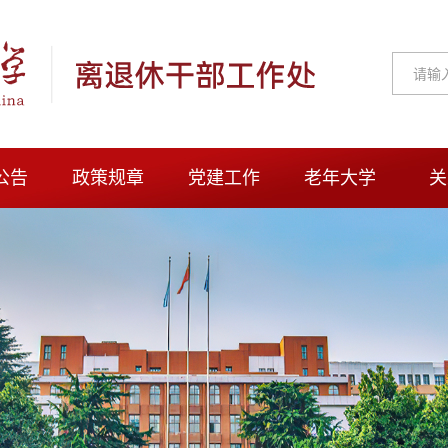
公告
政策规章
党建工作
老年大学
关