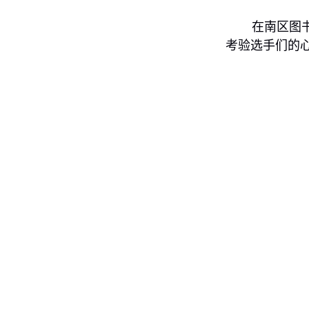
在南区图
考验选手们的