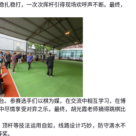
稳扎稳打，一次次挥杆引得现场
欢呼声不断。最终，
台。参赛选手们以棋为媒，在交流中相互学习，在博
中尽情享受对弈之乐。最终，胡光霞老师摘得跳棋比
、顶杆等技法运用自如，线路设计巧妙，防守滴水不
等奖。